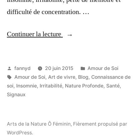
difficulté de concentration. …
Continuer la lecture
« Du Stress Chronique
vers un Art de Vivre »
Publié
Publié
fannyd
20 juin 2015
Amour de Soi
par
Étiquettes :
dans
Amour de Soi
,
Art de vivre
,
Blog
,
Connaissance de
soi
,
Insomnie
,
Irritabilité
,
Nature Profonde
,
Santé
,
Signaux
Arts de la Nature Ô Féminin
,
Fièrement propulsé par
WordPress.