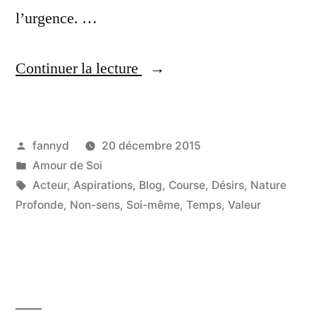
l’urgence. …
Continuer la lecture
« L’épuisement : un
appel à être Soi ? »
Publié
fannyd
20 décembre 2015
par
Publié
Amour de Soi
dans
Étiquettes :
Acteur
,
Aspirations
,
Blog
,
Course
,
Désirs
,
Nature
Profonde
,
Non-sens
,
Soi-même
,
Temps
,
Valeur