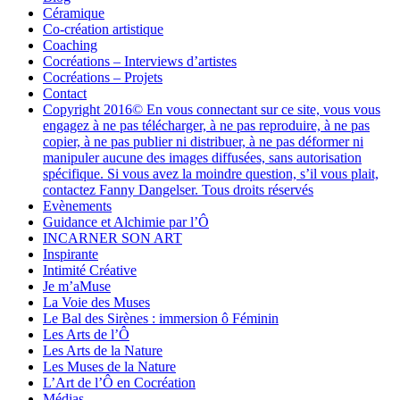
Céramique
Co-création artistique
Coaching
Cocréations – Interviews d’artistes
Cocréations – Projets
Contact
Copyright 2016© En vous connectant sur ce site, vous vous
engagez à ne pas télécharger, à ne pas reproduire, à ne pas
copier, à ne pas publier ni distribuer, à ne pas déformer ni
manipuler aucune des images diffusées, sans autorisation
spécifique. Si vous avez la moindre question, s’il vous plait,
contactez Fanny Dangelser. Tous droits réservés
Evènements
Guidance et Alchimie par l’Ô
INCARNER SON ART
Inspirante
Intimité Créative
Je m’aMuse
La Voie des Muses
Le Bal des Sirènes : immersion ô Féminin
Les Arts de l’Ô
Les Arts de la Nature
Les Muses de la Nature
L’Art de l’Ô en Cocréation
Médias