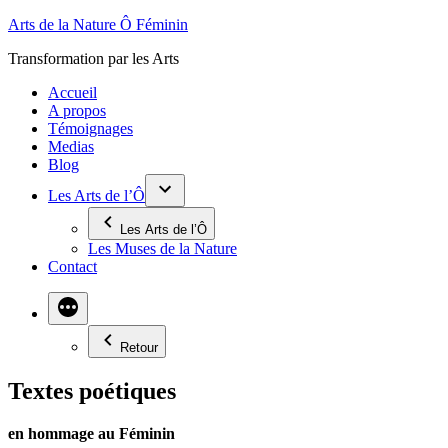
Aller
Arts de la Nature Ô Féminin
au
Transformation par les Arts
contenu
Accueil
A propos
Témoignages
Medias
Blog
Les Arts de l’Ô
Les Arts de l’Ô
Les Muses de la Nature
Contact
Retour
Textes poétiques
en hommage au Féminin