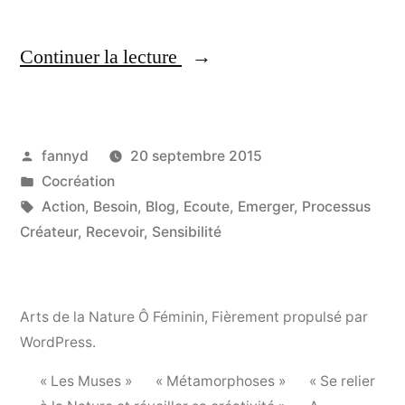
Continuer la lecture
« La Cocréation dans la
danse : l’art de
l’improvisation »
Publié
fannyd
20 septembre 2015
par
Publié
Cocréation
dans
Étiquettes :
Action
,
Besoin
,
Blog
,
Ecoute
,
Emerger
,
Processus
Créateur
,
Recevoir
,
Sensibilité
Arts de la Nature Ô Féminin
,
Fièrement propulsé par
WordPress.
« Les Muses »
« Métamorphoses »
« Se relier