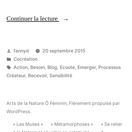
Continuer la lecture
« La Cocréation dans la
danse : l’art de
l’improvisation »
Publié
fannyd
20 septembre 2015
par
Publié
Cocréation
dans
Étiquettes :
Action
,
Besoin
,
Blog
,
Ecoute
,
Emerger
,
Processus
Créateur
,
Recevoir
,
Sensibilité
Arts de la Nature Ô Féminin
,
Fièrement propulsé par
WordPress.
« Les Muses »
« Métamorphoses »
« Se relier