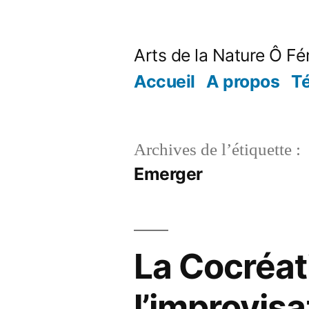
Aller
au
Arts de la Nature Ô Fé
contenu
Accueil
A propos
T
Archives de l’étiquette :
Emerger
La Cocréati
l’improvisa