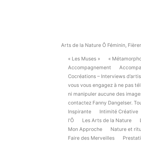
Arts de la Nature Ô Féminin
,
Fière
« Les Muses »
« Métamorpho
Accompagnement
Accompa
Cocréations – Interviews d’arti
vous vous engagez à ne pas télé
ni manipuler aucune des images 
contactez Fanny Dangelser. Tou
Inspirante
Intimité Créative
l’Ô
Les Arts de la Nature
Mon Approche
Nature et rit
Faire des Merveilles
Prestat