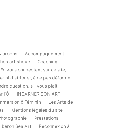
A propos
Accompagnement
tion artistique
Coaching
n vous connectant sur ce site,
er ni distribuer, à ne pas déformer
re question, s’il vous plait,
r l’Ô
INCARNER SON ART
 immersion ô Féminin
Les Arts de
as
Mentions légales du site
Photographie
Prestations –
iberon Sea Art
Reconnexion à