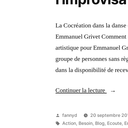
La Cocréation dans la danse 
Emmanuel Grivet Comment s’
artistique pour Emmanuel Gr
groupe de personnes sans règl
dans la disponibilité de rece
Continuer la lecture
« La Co
Publié
fannyd
20 septembre 20
par
Étiquettes :
Action
,
Besoin
,
Blog
,
Ecoute
,
E