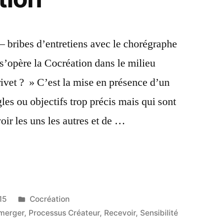
– bribes d’entretiens avec le chorégraphe
opère la Cocréation dans le milieu
ivet ? » C’est la mise en présence d’un
es ou objectifs trop précis mais qui sont
voir les uns les autres et de …
création dans la danse : l’art de l’improvisation »
Publié
15
Cocréation
dans
merger
,
Processus Créateur
,
Recevoir
,
Sensibilité