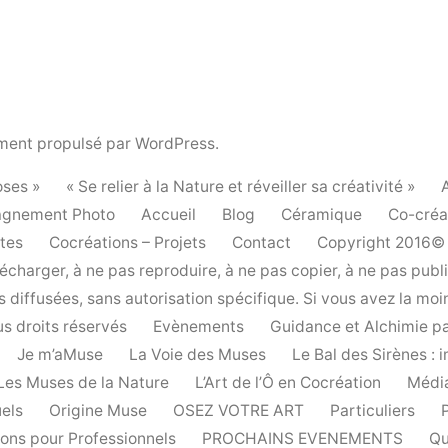
ment propulsé par WordPress.
ses »
« Se relier à la Nature et réveiller sa créativité »
gnement Photo
Accueil
Blog
Céramique
Co-créa
stes
Cocréations – Projets
Contact
Copyright 2016© E
charger, à ne pas reproduire, à ne pas copier, à ne pas publi
diffusées, sans autorisation spécifique. Si vous avez la moind
s droits réservés
Evènements
Guidance et Alchimie pa
Je m’aMuse
La Voie des Muses
Le Bal des Sirènes :
Les Muses de la Nature
L’Art de l’Ô en Cocréation
Médi
uels
Origine Muse
OSEZ VOTRE ART
Particuliers
ions pour Professionnels
PROCHAINS EVENEMENTS
Qu