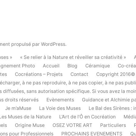
ment propulsé par WordPress.
ses »
« Se relier à la Nature et réveiller sa créativité »
gnement Photo
Accueil
Blog
Céramique
Co-créa
stes
Cocréations – Projets
Contact
Copyright 2016© E
charger, à ne pas reproduire, à ne pas copier, à ne pas publi
diffusées, sans autorisation spécifique. Si vous avez la moind
s droits réservés
Evènements
Guidance et Alchimie pa
Je m’aMuse
La Voie des Muses
Le Bal des Sirènes :
Les Muses de la Nature
L’Art de l’Ô en Cocréation
Médi
uels
Origine Muse
OSEZ VOTRE ART
Particuliers
ions pour Professionnels
PROCHAINS EVENEMENTS
Qu