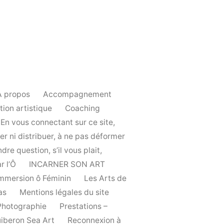
A propos
Accompagnement
tion artistique
Coaching
n vous connectant sur ce site,
er ni distribuer, à ne pas déformer
re question, s’il vous plait,
r l’Ô
INCARNER SON ART
 immersion ô Féminin
Les Arts de
as
Mentions légales du site
Photographie
Prestations –
iberon Sea Art
Reconnexion à