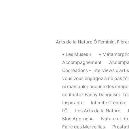
Arts de la Nature Ô Féminin
,
Fière
« Les Muses »
« Métamorpho
Accompagnement
Accompa
Cocréations – Interviews d’arti
vous vous engagez à ne pas télé
ni manipuler aucune des images 
contactez Fanny Dangelser. Tou
Inspirante
Intimité Créative
l’Ô
Les Arts de la Nature
Mon Approche
Nature et rit
Faire des Merveilles
Prestat