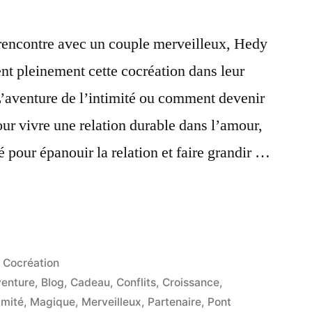
a rencontre avec un couple merveilleux, Hedy
ent pleinement cette cocréation dans leur
’aventure de l’intimité ou comment devenir
pour vivre une relation durable dans l’amour,
é pour épanouir la relation et faire grandir …
nture de l’Intimité »
Publié
Cocréation
dans
enture
,
Blog
,
Cadeau
,
Conflits
,
Croissance
,
imité
,
Magique
,
Merveilleux
,
Partenaire
,
Pont