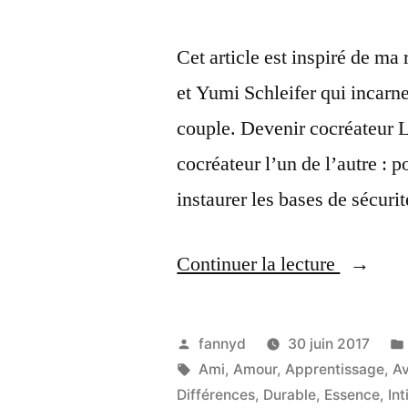
Cet article est inspiré de m
et Yumi Schleifer qui incarn
couple. Devenir cocréateur L
cocréateur l’un de l’autre : 
instaurer les bases de sécurit
Continuer la lecture
« L’Ave
Publié
fannyd
30 juin 2017
par
Étiquettes :
Ami
,
Amour
,
Apprentissage
,
Av
Différences
,
Durable
,
Essence
,
Int