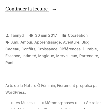
Continuer la lecture
« L’Aventure de
l’Intimité »
Publié
Publié
fannyd
30 juin 2017
Cocréation
par
Étiquettes :
dans
Ami
,
Amour
,
Apprentissage
,
Aventure
,
Blog
,
Cadeau
,
Conflits
,
Croissance
,
Différences
,
Durable
,
Essence
,
Intimité
,
Magique
,
Merveilleux
,
Partenaire
,
Pont
Arts de la Nature Ô Féminin
,
Fièrement propulsé par
WordPress.
« Les Muses »
« Métamorphoses »
« Se relier