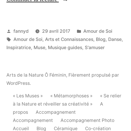
« Les 9 Muses »
Publié
Publié
fannyd
29 avril 2017
Amour de Soi
par
Étiquettes :
dans
Amour de Soi
,
Arts et Connaissances
,
Blog
,
Danse
,
Inspiratrice
,
Muse
,
Musique guides
,
S'amuser
Arts de la Nature Ô Féminin
,
Fièrement propulsé par
WordPress.
« Les Muses »
« Métamorphoses »
« Se relier
à la Nature et réveiller sa créativité »
A
propos
Accompagnement
Accompagnement
Accompagnement Photo
Accueil
Blog
Céramique
Co-création