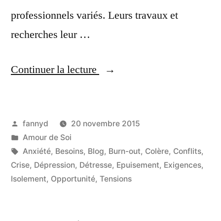
professionnels variés. Leurs travaux et
recherches leur …
Continuer la lecture
« Le Burn-out un
problème personnel ou
professionnel ? »
Publié
fannyd
20 novembre 2015
par
Publié
Amour de Soi
dans
Étiquettes :
Anxiété
,
Besoins
,
Blog
,
Burn-out
,
Colère
,
Conflits
,
Crise
,
Dépression
,
Détresse
,
Epuisement
,
Exigences
,
Isolement
,
Opportunité
,
Tensions