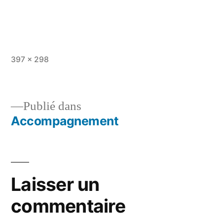
Taille
397 × 298
originale
Publié dans
Accompagnement
Navigation
de
l’article
Laisser un
commentaire