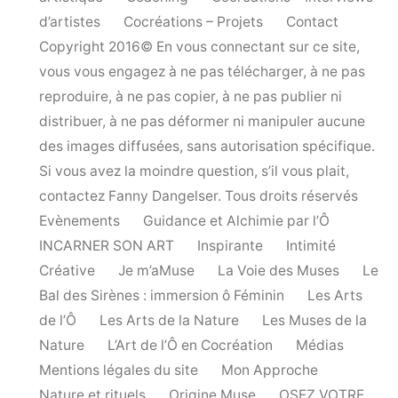
d’artistes
Cocréations – Projets
Contact
Copyright 2016© En vous connectant sur ce site,
vous vous engagez à ne pas télécharger, à ne pas
reproduire, à ne pas copier, à ne pas publier ni
distribuer, à ne pas déformer ni manipuler aucune
des images diffusées, sans autorisation spécifique.
Si vous avez la moindre question, s’il vous plait,
contactez Fanny Dangelser. Tous droits réservés
Evènements
Guidance et Alchimie par l’Ô
INCARNER SON ART
Inspirante
Intimité
Créative
Je m’aMuse
La Voie des Muses
Le
Bal des Sirènes : immersion ô Féminin
Les Arts
de l’Ô
Les Arts de la Nature
Les Muses de la
Nature
L’Art de l’Ô en Cocréation
Médias
Mentions légales du site
Mon Approche
Nature et rituels
Origine Muse
OSEZ VOTRE