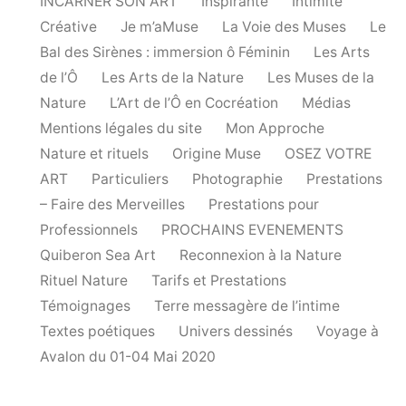
INCARNER SON ART
Inspirante
Intimité
Créative
Je m’aMuse
La Voie des Muses
Le
Bal des Sirènes : immersion ô Féminin
Les Arts
de l’Ô
Les Arts de la Nature
Les Muses de la
Nature
L’Art de l’Ô en Cocréation
Médias
Mentions légales du site
Mon Approche
Nature et rituels
Origine Muse
OSEZ VOTRE
ART
Particuliers
Photographie
Prestations
– Faire des Merveilles
Prestations pour
Professionnels
PROCHAINS EVENEMENTS
Quiberon Sea Art
Reconnexion à la Nature
Rituel Nature
Tarifs et Prestations
Témoignages
Terre messagère de l’intime
Textes poétiques
Univers dessinés
Voyage à
Avalon du 01-04 Mai 2020