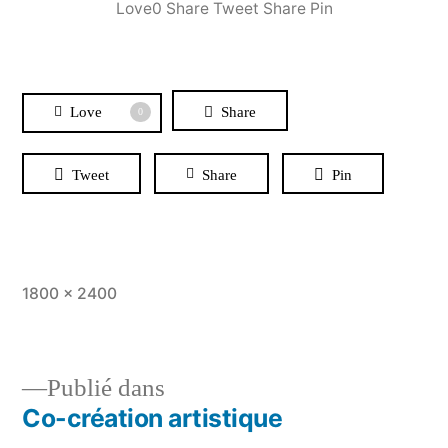
Love0 Share Tweet Share Pin
Love
Share
0
Tweet
Share
Pin
Taille
1800 × 2400
originale
Publié dans
Co-création artistique
Navigation