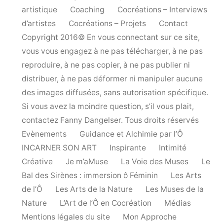
artistique
Coaching
Cocréations – Interviews
d’artistes
Cocréations – Projets
Contact
Copyright 2016© En vous connectant sur ce site,
vous vous engagez à ne pas télécharger, à ne pas
reproduire, à ne pas copier, à ne pas publier ni
distribuer, à ne pas déformer ni manipuler aucune
des images diffusées, sans autorisation spécifique.
Si vous avez la moindre question, s’il vous plait,
contactez Fanny Dangelser. Tous droits réservés
Evènements
Guidance et Alchimie par l’Ô
INCARNER SON ART
Inspirante
Intimité
Créative
Je m’aMuse
La Voie des Muses
Le
Bal des Sirènes : immersion ô Féminin
Les Arts
de l’Ô
Les Arts de la Nature
Les Muses de la
Nature
L’Art de l’Ô en Cocréation
Médias
Mentions légales du site
Mon Approche