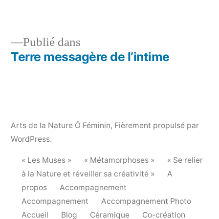
originale
Publié dans
Terre messagère de l’intime
Navigation
de
l’article
Arts de la Nature Ô Féminin
,
Fièrement propulsé par
WordPress.
« Les Muses »
« Métamorphoses »
« Se relier
à la Nature et réveiller sa créativité »
A
propos
Accompagnement
Accompagnement
Accompagnement Photo
Accueil
Blog
Céramique
Co-création