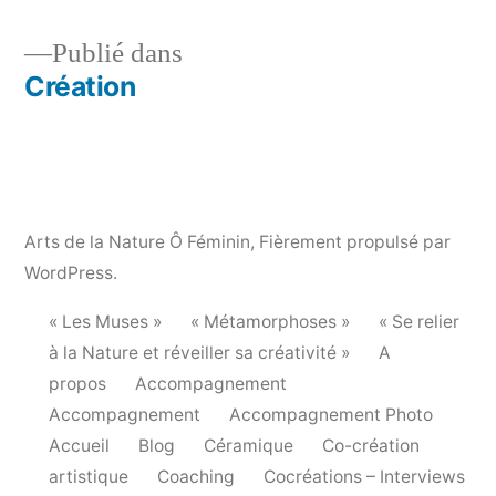
Publié dans
Création
Navigation
de
l’article
Arts de la Nature Ô Féminin
,
Fièrement propulsé par
WordPress.
« Les Muses »
« Métamorphoses »
« Se relier
à la Nature et réveiller sa créativité »
A
propos
Accompagnement
Accompagnement
Accompagnement Photo
Accueil
Blog
Céramique
Co-création
artistique
Coaching
Cocréations – Interviews