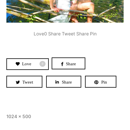
Love0 Share Tweet Share Pin
Love
Share
0
Tweet
Share
Pin
Taille
1024 × 500
originale