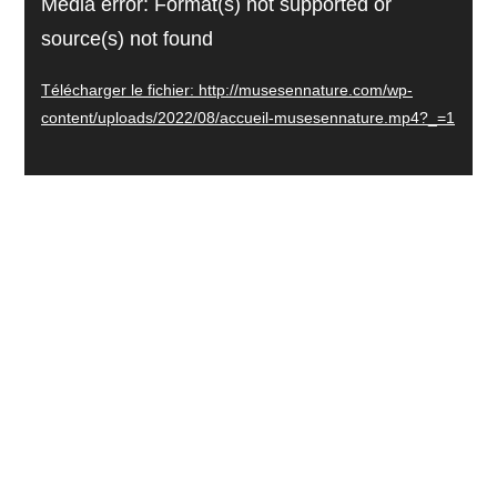
Media error: Format(s) not supported or
vidéo
source(s) not found
Télécharger le fichier: http://musesennature.com/wp-
content/uploads/2022/08/accueil-musesennature.mp4?_=1
L’ART de la NATURE comme un
ART de l’
INTERIORITE
.
Cette dimension émotionnelle,
sensible, intuitive
qui émane lorsque l’on est à
l’écoute de soi,
de nos ressentis, sensations et
intuitions.